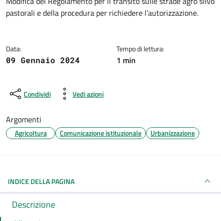
Dettagli della notizia
Modifica del Regolamento per il transito sulle strade agro silvo
pastorali e della procedura per richiedere l’autorizzazione.
Data:
Tempo di lettura:
1 min
09 Gennaio 2024
Condividi
Vedi azioni
Argomenti
Agricoltura
Comunicazione istituzionale
Urbanizzazione
INDICE DELLA PAGINA
Descrizione