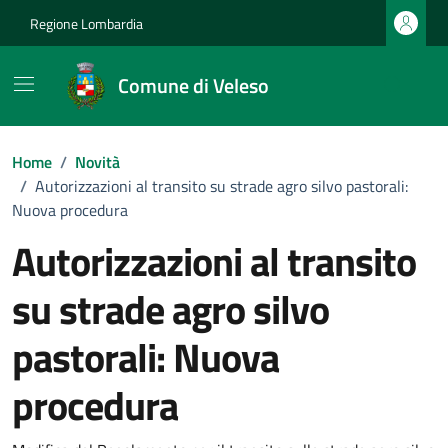
Vai ai contenuti
Vai al footer
Regione Lombardia
Comune di Veleso
Home
/
Novità
/
Autorizzazioni al transito su strade agro silvo pastorali:
Nuova procedura
Autorizzazioni al transito
su strade agro silvo
pastorali: Nuova
procedura