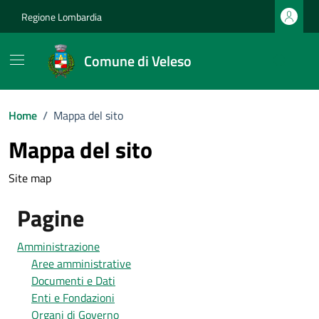
Vai ai contenuti
Vai al footer
Regione Lombardia
Comune di Veleso
Home
/
Mappa del sito
Mappa del sito
Site map
Pagine
Amministrazione
Aree amministrative
Documenti e Dati
Enti e Fondazioni
Organi di Governo