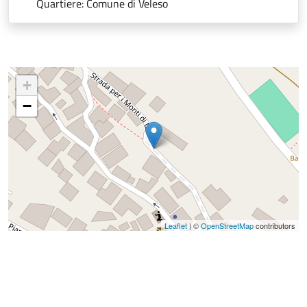
Quartiere: Comune di Veleso
+
−
Leaflet
| ©
OpenStreetMap
contributors