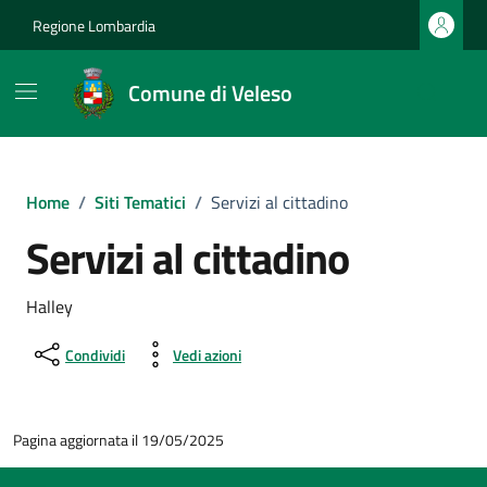
Vai ai contenuti
Vai al footer
Regione Lombardia
Comune di Veleso
Home
/
Siti Tematici
/
Servizi al cittadino
Servizi al cittadino
Halley
Condividi
Vedi azioni
Pagina aggiornata il 19/05/2025