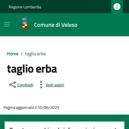
Vai ai contenuti
Vai al footer
Regione Lombardia
Comune di Veleso
Home
/
taglio erba
taglio erba
Condividi
Vedi azioni
Pagina aggiornata il 10/06/2025