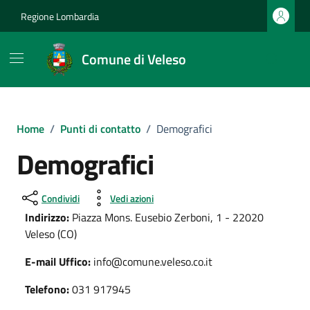
Vai ai contenuti
Vai al footer
Regione Lombardia
Comune di Veleso
Home
/
Punti di contatto
/
Demografici
Demografici
Condividi
Vedi azioni
Indirizzo:
Piazza Mons. Eusebio Zerboni, 1 - 22020
Veleso (CO)
E-mail Uffico:
info@comune.veleso.co.it
Telefono:
031 917945