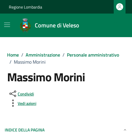
Vai ai contenuti
Vai al footer
Regione Lombardia
Comune di Veleso
Home
/
Amministrazione
/
Personale amministrativo
/
Massimo Morini
Massimo Morini
Condividi
Vedi azioni
INDICE DELLA PAGINA