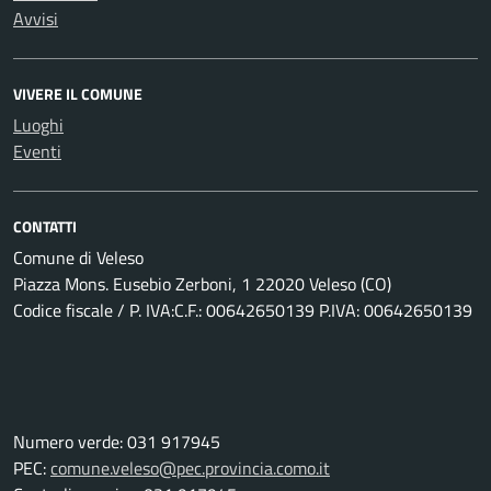
Avvisi
VIVERE IL COMUNE
Luoghi
Eventi
CONTATTI
Comune di Veleso
Piazza Mons. Eusebio Zerboni, 1 22020 Veleso (CO)
Codice fiscale / P. IVA:C.F.: 00642650139 P.IVA: 00642650139
Numero verde: 031 917945
PEC:
comune.veleso@pec.provincia.como.it