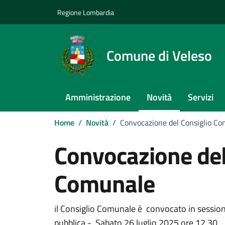
Vai ai contenuti
Vai al footer
Regione Lombardia
Comune di Veleso
Amministrazione
Novità
Servizi
Home
/
Novità
/
Convocazione del Consiglio C
Convocazione del
Comunale
Dettagli della notizi
il Consiglio Comunale è convocato in session
pubblica - Sabato 26 luglio 2025 ore 12.30