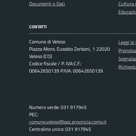
Documenti e Dati
Cultura 
Educazi
CONTATTI
Comune di Veleso
Leggi le
Piazza Mons. Eusebio Zerboni, 1 22020
Prenota
Veleso (CO)
Segnalaz
Codice fiscale / P. IVA:C.F.:
Richiest
00642650139 P.IVA: 00642650139
Numero verde: 031 917945
PEC:
comune.veleso@pec.provincia.como.it
Centralino unico: 031 917945