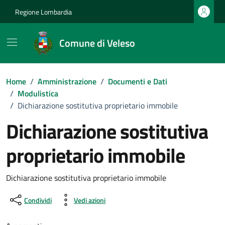
Vai ai contenuti
Vai al footer
Regione Lombardia
Comune di Veleso
Home
/
Amministrazione
/
Documenti e Dati
/
Modulistica
/
Dichiarazione sostitutiva proprietario immobile
Dichiarazione sostitutiva
proprietario immobile
Dettagli del documento
Dichiarazione sostitutiva proprietario immobile
Condividi
Vedi azioni