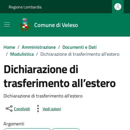
Vai ai contenuti
Vai al footer
Regione Lombardia
Comune di Veleso
Home
/
Amministrazione
/
Documenti e Dati
/
Modulistica
/
Dichiarazione di trasferimento all’estero
Dichiarazione di
trasferimento all’estero
Dettagli del documento
Dichiarazione di trasferimento all'estero
Condividi
Vedi azioni
Argomenti