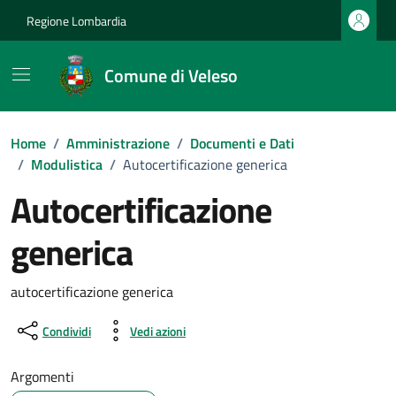
Vai ai contenuti
Vai al footer
Regione Lombardia
Comune di Veleso
Home
/
Amministrazione
/
Documenti e Dati
/
Modulistica
/
Autocertificazione generica
Autocertificazione
generica
Dettagli del documento
autocertificazione generica
Condividi
Vedi azioni
Argomenti