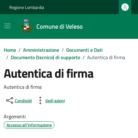
Vai ai contenuti
Vai al footer
Regione Lombardia
Comune di Veleso
Home
/
Amministrazione
/
Documenti e Dati
/
Documento (tecnico) di supporto
/
Autentica di firma
Autentica di firma
Dettagli del documento
Autentica di firma
Condividi
Vedi azioni
Argomenti
Accesso all'informazione