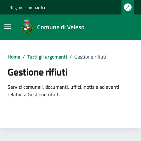
Vai ai contenuti
Vai al footer
Regione Lombardia
Comune di Veleso
Home
/
Tutti gli argomenti
/
Gestione rifiuti
Gestione rifiuti
Dettagli dell'argomento
Servizi comunali, documenti, uffici, notizie ed eventi
relativi a Gestione rifiuti