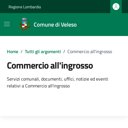
Vai ai contenuti
Vai al footer
Regione Lombardia
Comune di Veleso
Home
/
Tutti gli argomenti
/
Commercio all'ingrosso
Commercio all'ingrosso
Dettagli dell'argomento
Servizi comunali, documenti, uffici, notizie ed eventi
relativi a Commercio all'ingrosso